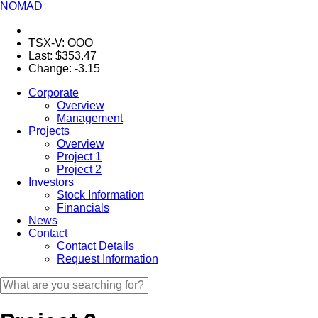
NOMAD
TSX-V:
OOO
Last:
$353.47
Change:
-3.15
Corporate
Overview
Management
Projects
Overview
Project 1
Project 2
Investors
Stock Information
Financials
News
Contact
Contact Details
Request Information