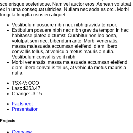
scelerisque scelerisque. Nam vel auctor eros. Aenean volutpat
ex in urna consequat ultricies. Nullam nec sodales orci. Morbi
fringilla fringilla risus eu aliquet.
Vestibulum posuere nibh nec nibh gravida tempor.
Estibulum posuere nibh nec nibh gravida tempor. In hac
habitasse platea dictumst. Curabitur non leo porta,
volutpat sem nec, bibendum ante. Morbi venenatis,
massa malesuada accumsan eleifend, diam libero
convallis tellus, at vehicula metus mauris a nulla.
Vestibulum convallis velit nibh.
Morbi venenatis, massa malesuada accumsan eleifend,
diam libero convallis tellus, at vehicula metus mauris a
nulla.
TSX-V:
OOO
Last:
$353.47
Change:
-3.15
Factsheet
Presentation
Projects
Overview